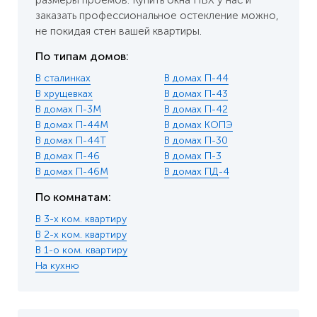
размеры проемов. Купить окна ПВХ у нас и
заказать профессиональное остекление можно,
не покидая стен вашей квартиры.
По типам домов:
В сталинках
В домах П-44
В хрущевках
В домах П-43
В домах П-3М
В домах П-42
В домах П-44М
В домах КОПЭ
В домах П-44Т
В домах П-30
В домах П-46
В домах П-3
В домах П-46М
В домах ПД-4
По комнатам:
В 3-х ком. квартиру
В 2-х ком. квартиру
В 1-о ком. квартиру
На кухню