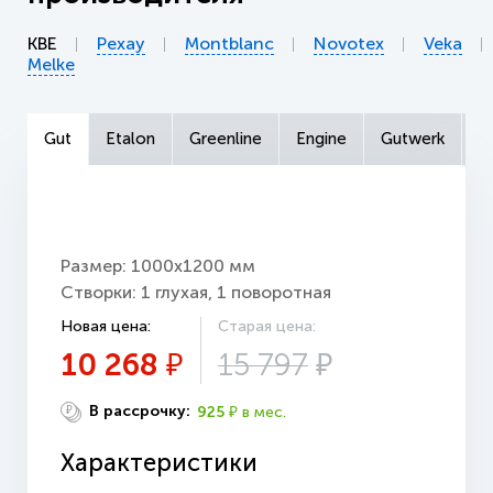
KBE
Рехау
Montblanc
Novotex
Veka
Melke
Gut
Etalon
Greenline
Engine
Gutwerk
E
Размер: 1000х1200 мм
Створки: 1 глухая, 1 поворотная
Новая цена:
Старая цена:
10 268
15 797
₽
₽
В рассрочку:
925
в мес.
₽
₽
Характеристики