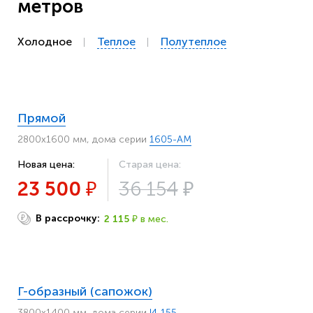
метров
Холодное
Теплое
Полутеплое
Прямой
2800х1600 мм, дома серии
1605-АМ
Новая цена:
Старая цена:
23 500
36 154
₽
₽
В рассрочку:
2 115
в мес.
₽
₽
Г-образный (сапожок)
3800х1400 мм, дома серии
И-155