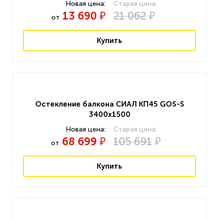
13 690
21 062
₽
₽
от
Купить
Остекление балкона СИАЛ КП45 GOS-S
3400x1500
68 699
105 691
₽
₽
от
Купить